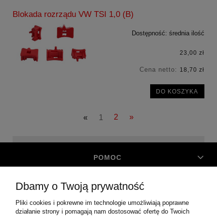
Blokada rozrządu VW TSI 1,0 (B)
Dostępność:
średnia ilość
23,00 zł
Cena netto:
18,70 zł
DO KOSZYKA
«
1
2
»
POMOC
Dbamy o Twoją prywatność
MOJE KONTO
Pliki cookies i pokrewne im technologie umożliwiają poprawne
działanie strony i pomagają nam dostosować ofertę do Twoich