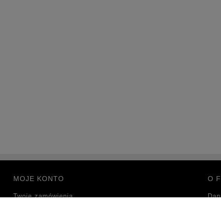
MOJE KONTO
O F
Twoje zamówienia
Dan
Ustawienia konta
Kon
Przechowalnia