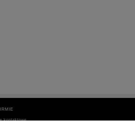
IRMIE
e kontaktowe
takt