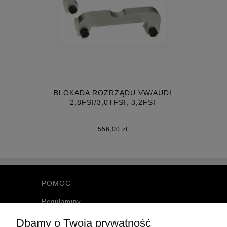
BLOKADA ROZRZĄDU VW/AUDI
2,8FSI/3,0TFSI, 3,2FSI
556,00 zł
POMOC
Regulaminy
Polityka prywatności
Dbamy o Twoją prywatność
Zwroty i reklamacje