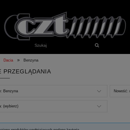
»
Dacia
Benzyna
E PRZEGLĄDANIA
e: Benzyna
Nowość: 
: (wybierz)
eziono produktów spełniających podane kryteria.