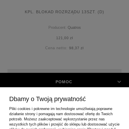
KPL. BLOKAD ROZRZĄDU 13SZT. (D)
Producent:
Quatros
121,00 zł
Cena netto:
98,37 zł
POMOC
Dbamy o Twoją prywatność
MOJE KONTO
Pliki cookies i pokrewne im technologie umożliwiają poprawne
działanie strony i pomagają nam dostosować ofertę do Twoich
O FIRMIE
potrzeb. Możesz zaakceptować wykorzystanie przez nas
wszystkich tych plików i przejść do sklepu lub dostosować użycie