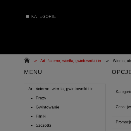
KATEGORIE
»
»
Art. ścierne, wiertła, gwintowniki i in.
Wiertła, o
MENU
OPCJ
Art. ścierne, wiertła, gwintowniki i in.
Kategorie
Frezy
Cena: (w
Gwintowanie
Pilniki
Promocja
Szczotki