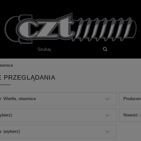
twornice
E PRZEGLĄDANIA
: Wiertła, otwornice
Producent
ybierz)
Nowość: 
: (wybierz)