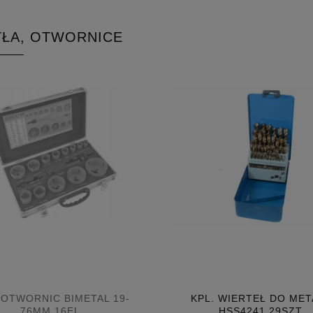
TŁA, OTWORNICE
 OTWORNIC BIMETAL 19-
KPL. WIERTEŁ DO MET
76MM 16EL.
HSS4241 29SZT.