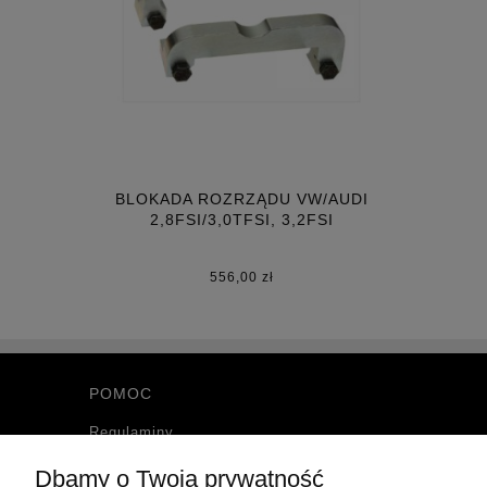
BLOKADA ROZRZĄDU VW/AUDI
2,8FSI/3,0TFSI, 3,2FSI
556,00 zł
POMOC
Regulaminy
Polityka prywatności
Dbamy o Twoją prywatność
Zwroty i reklamacje