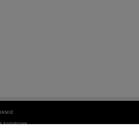
IRMIE
e kontaktowe
takt