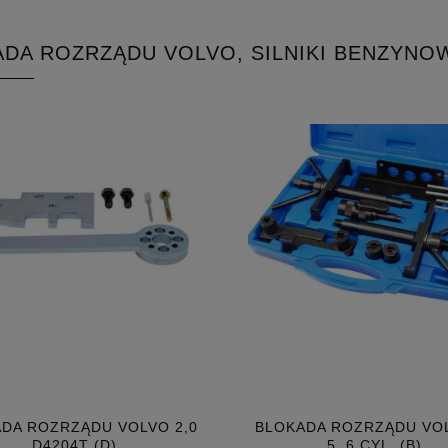
DA ROZRZĄDU VOLVO, SILNIKI BENZYNO
DA ROZRZĄDU VOLVO 2,0
BLOKADA ROZRZĄDU VOL
D4204T (D)
5, 6 CYL. (B)