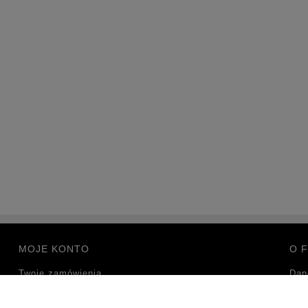
MOJE KONTO
O F
Twoje zamówienia
Dan
Ustawienia konta
Kon
Przechowalnia