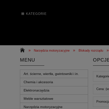
KATEGORIE
»
»
»
Narzędzia motoryzacyjne
Blokady rozrządu
MENU
OPCJ
Art. ścierne, wiertła, gwintowniki i in.
Kategori
Chemia i akcesoria
Cena: (w
Elektronarzędzia
Meble warsztatowe
Promocja
Narzędzia motoryzacyjne