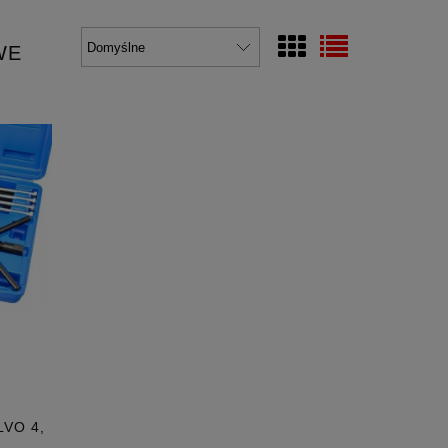
WE
VO 4,