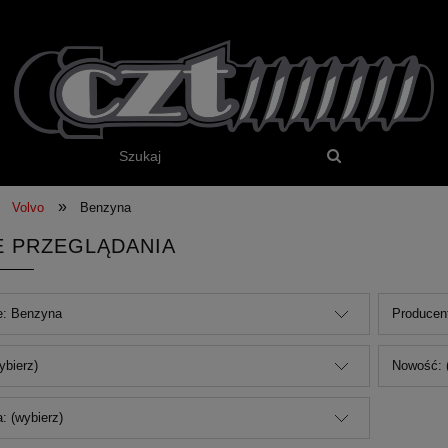
»
Volvo
Benzyna
E PRZEGLĄDANIA
e: Benzyna
Producent
ybierz)
Nowość: 
: (wybierz)