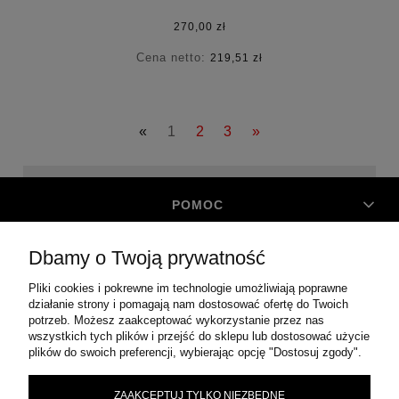
270,00 zł
Cena netto:
219,51 zł
«
1
2
3
»
POMOC
Dbamy o Twoją prywatność
MOJE KONTO
Pliki cookies i pokrewne im technologie umożliwiają poprawne
działanie strony i pomagają nam dostosować ofertę do Twoich
O FIRMIE
potrzeb. Możesz zaakceptować wykorzystanie przez nas
wszystkich tych plików i przejść do sklepu lub dostosować użycie
plików do swoich preferencji, wybierając opcję "Dostosuj zgody".
|
ul. Błonie 12
|
44-100
CENTRALA ZAOPATRZENIA TECHNICZNEGO
ZAAKCEPTUJ TYLKO NIEZBĘDNE