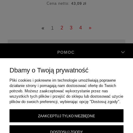
Cena netto:
43,09 zł
«
1
2
3
4
»
POMOC
Dbamy o Twoją prywatność
MOJE KONTO
Pliki cookies i pokrewne im technologie umożliwiają poprawne
działanie strony i pomagają nam dostosować ofertę do Twoich
O FIRMIE
potrzeb. Możesz zaakceptować wykorzystanie przez nas
wszystkich tych plików i przejść do sklepu lub dostosować użycie
plików do swoich preferencji, wybierając opcję "Dostosuj zgody".
|
ul. Błonie 12
|
44-100
CENTRALA ZAOPATRZENIA TECHNICZNEGO
ZAAKCEPTUJ TYLKO NIEZBĘDNE
Gliwice
|
324 543 162
|
biuro@auto-narzedzia.eu
|
651-
TEL:
MAIL:
NIP:
106-67-30
DOSTOSUJ ZGODY