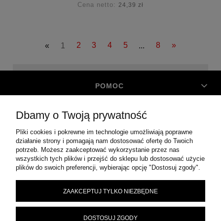
Cena netto:
24,39 zł
«
1
2
3
4
5
...
8
»
POMOC
Dbamy o Twoją prywatność
MOJE KONTO
Pliki cookies i pokrewne im technologie umożliwiają poprawne
działanie strony i pomagają nam dostosować ofertę do Twoich
O FIRMIE
potrzeb. Możesz zaakceptować wykorzystanie przez nas
wszystkich tych plików i przejść do sklepu lub dostosować użycie
plików do swoich preferencji, wybierając opcję "Dostosuj zgody".
|
ul. Błonie 12
|
44-100
CENTRALA ZAOPATRZENIA TECHNICZNEGO
ZAAKCEPTUJ TYLKO NIEZBĘDNE
Gliwice
|
324 543 162
|
biuro@auto-narzedzia.eu
|
651-
TEL:
MAIL:
NIP:
106-67-30
DOSTOSUJ ZGODY